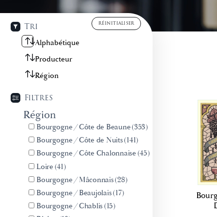
RÉINITIALISER
Tri
Alphabétique
Producteur
Région
Filtres
Région
Bourgogne
/
Côte de Beaune
(353)
Bourgogne
/
Côte de Nuits
(141)
Bourgogne
/
Côte Chalonnaise
(45)
Loire
(41)
Bourgogne
/
Mâconnais
(28)
Bourgogne
/
Beaujolais
(17)
Bourg
Bourgogne
/
Chablis
(15)