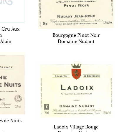
r Cru Aux
ix
Bourgogne Pinot Noir
Alain
Domaine Nudant
s de Nuits
Ladoix Village Rouge