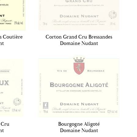
a Coutière
Corton Grand Cru Bressandes
nt
Domaine Nudant
 Cru
Bourgogne Aligoté
nt
Domaine Nudant