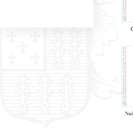
C
Nui