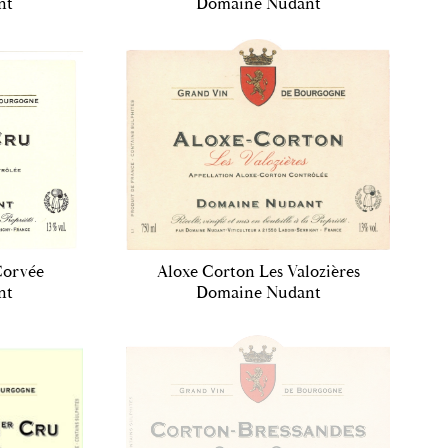
nt
Domaine Nudant
Corvée
Aloxe Corton Les Valozières
nt
Domaine Nudant