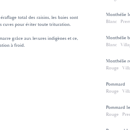
Monthélie 1
aflage total des raisins, les baies sont
Blanc
Prem
 cuves pour éviter toute trituration.
Monthélie b
arre grâce aux levures indigènes et ce,
Blanc
Vill
tion à froid.
Monthélie 
Rouge
Vill
Pommard
Rouge
Vill
Pommard 1er
Rouge
Pre