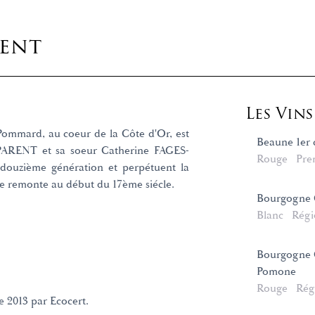
ent
Les Vin
mmard, au coeur de la Côte d'Or, est
Beaune 1er 
 PARENT et sa soeur Catherine FAGES-
Rouge
Pre
douzième génération et perpétuent la
ine remonte au début du 17ème siécle.
Bourgogne 
Blanc
Régi
Bourgogne C
Pomone
Rouge
Rég
e 2013 par Ecocert.