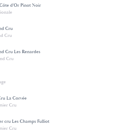
ôte d'Or Pinot Noir
ionale
nd Cru
d Cru
nd Cru Les Renardes
nd Cru
age
Cru La Corvée
mier Cru
er cru Les Champs Fulliot
mier Cru