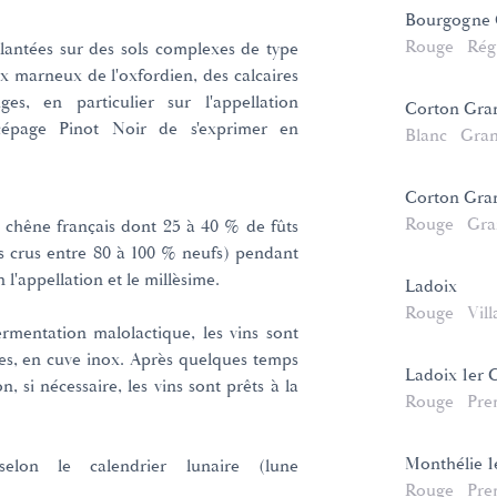
Bourgogne C
Rouge
Rég
lantées sur des sols complexes de type
ux marneux de l'oxfordien, des calcaires
ges, en particulier sur l'appellation
Corton Gra
épage Pinot Noir de s'exprimer en
Blanc
Gran
Corton Gra
Rouge
Gra
e chêne français dont 25 à 40 % de fûts
ds crus entre 80 à 100 % neufs) pendant
 l'appellation et le millèsime.
Ladoix
Rouge
Vill
ermentation malolactique, les vins sont
ées, en cuve inox. Après quelques temps
Ladoix 1er 
n, si nécessaire, les vins sont prêts à la
Rouge
Pre
Monthélie 1
 selon le calendrier lunaire (lune
Rouge
Pre