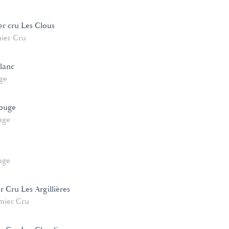
er cru Les Clous
ier Cru
lanc
age
rouge
age
age
 Cru Les Argillières
mier Cru