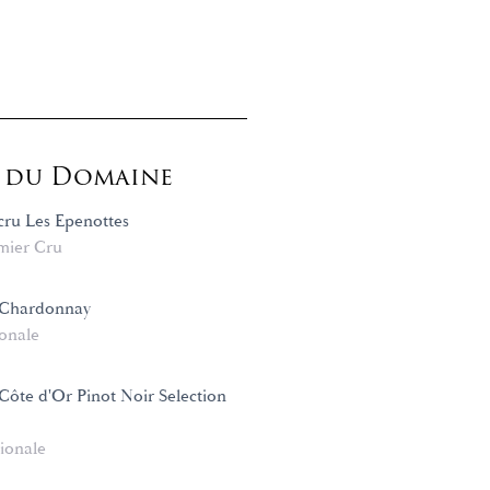
s du Domaine
cru Les Epenottes
mier Cru
Chardonnay
onale
ôte d'Or Pinot Noir Selection
ionale