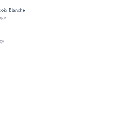
oix Blanche
age
age