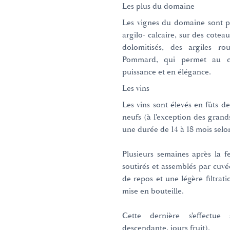
Les plus du domaine
Les vignes du domaine sont p
argilo- calcaire, sur des cotea
dolomitisés, des argiles rou
Pommard, qui permet au c
puissance et en élégance.
Les vins
Les vins sont élevés en fûts d
neufs (à l'exception des gran
une durée de 14 à 18 mois selon
Plusieurs semaines après la f
soutirés et assemblés par cuv
de repos et une légère filtratio
mise en bouteille.
Cette dernière s'effectue
descendante, jours fruit).