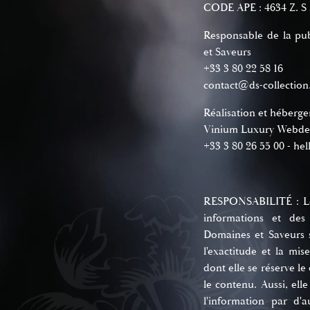
CODE APE : 4634 Z. S 
Responsable de la pu
et Saveurs
+33 3 80 22 58 16
contact@ds-collectio
Réalisation et héberge
Vinium Luxury Webdes
+33 3 80 26 55 00 -
he
RESPONSABILITÉ : Le p
informations et des 
Domaines et Saveurs s'
l'exactitude et la mis
dont elle se réserve le
le contenu. Aussi, elle 
l'information par d