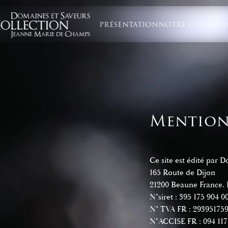
PRÉSENTATION
NOTRE COLLECT
Mentions
Ce site est édité par 
165 Route de Dijon
21200 Beaune France.
N°siret : 395 175 904 0
N° TVA FR : 29395175
N°ACCISE FR : 094 117