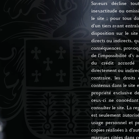
Saveurs décline tou
inexactitude ou omissi
le site ; pour tous d
d'un tiers ayant entra
disposition sur le si
directs ou indirects, q
conséquences, provoqu
de l'impossibilité d'y
du crédit accordé
directement ou indirec
contraire, les droits
contenus dans le site 
propriété exclusive d
ceux-ci ne concédant
consulter le site. La r
est seulement autoris
usage personnel et pr
copies réalisées à d'au
marques citées dans ce