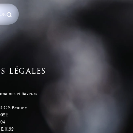
ION
La
 légales
Domaines et Saveurs
 R.C.S Beaune
0022
904
 E 0132