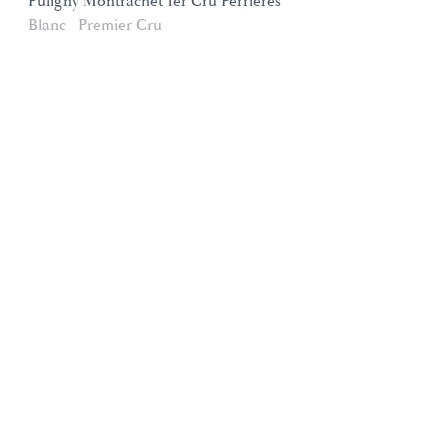
Puligny Montrachet 1er Cru Perrières
Blanc
Premier Cru
Domaines et Saveurs Collection
165, route de Dijon 21200 Beaune
+33 3 80 22 58 16
contact@ds-collection.com
Mentions légales
Création Vinium