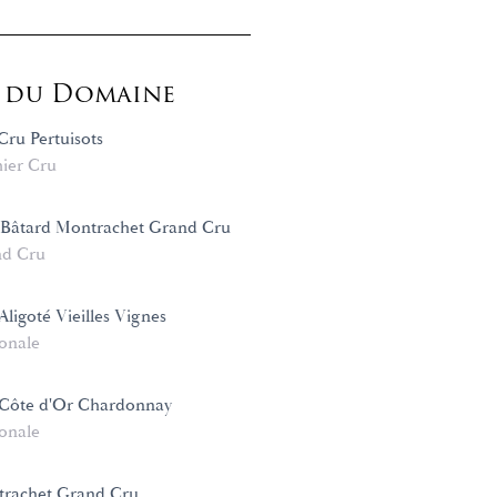
s du Domaine
Cru Pertuisots
ier Cru
-Bâtard Montrachet Grand Cru
d Cru
ligoté Vieilles Vignes
onale
Côte d'Or Chardonnay
onale
trachet Grand Cru