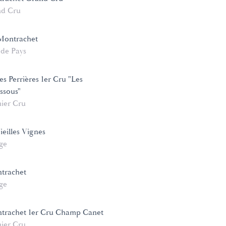
d Cru
Montrachet
 de Pays
s Perrières 1er Cru "Les
ssous"
ier Cru
ieilles Vignes
age
trachet
age
ntrachet 1er Cru Champ Canet
ier Cru