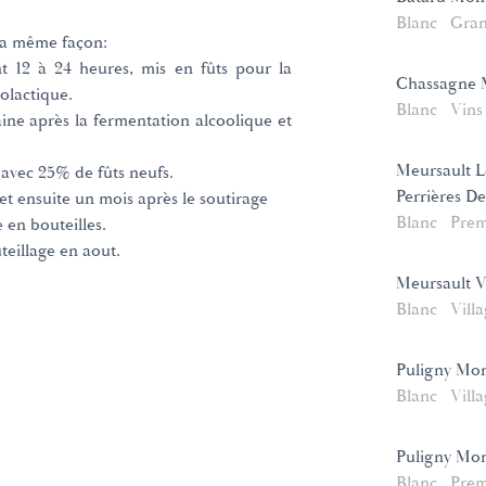
Blanc
Gran
 la même façon:
 12 à 24 heures, mis en fûts pour la
Chassagne 
olactique.
Blanc
Vins
ine après la fermentation alcoolique et
Meursault Le
 avec 25% de fûts neufs.
Perrières De
 et ensuite un mois après le soutirage
Blanc
Prem
e en bouteilles.
teillage en aout.
Meursault V
Blanc
Vill
Puligny Mon
Blanc
Vill
Puligny Mo
Blanc
Prem