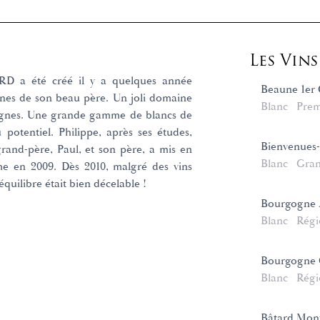
Les Vin
a été créé il y a quelques année
Beaune 1er 
ignes de son beau père. Un joli domaine
Blanc
Prem
vignes. Une grande gamme de blancs de
potentiel. Philippe, après ses études,
Bienvenues
grand-père, Paul, et son père, a mis en
Blanc
Gran
ime en 2009. Dès 2010, malgré des vins
équilibre était bien décelable !
Bourgogne A
Blanc
Régi
Bourgogne 
Blanc
Régi
Bâtard Mon