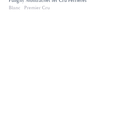
Puligny Montrachet 1er Cru Perrières
Blanc
Premier Cru
Domaines et Saveurs Collection
165, route de Dijon 21200 Beaune
+33 3 80 22 58 16
contact@ds-collection.com
Mentions légales
Création Vinium