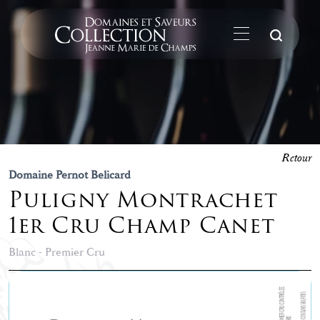
La
Retour
Domaine Pernot Belicard
Puligny Montrachet
1er Cru Champ Canet
Blanc - Premier Cru