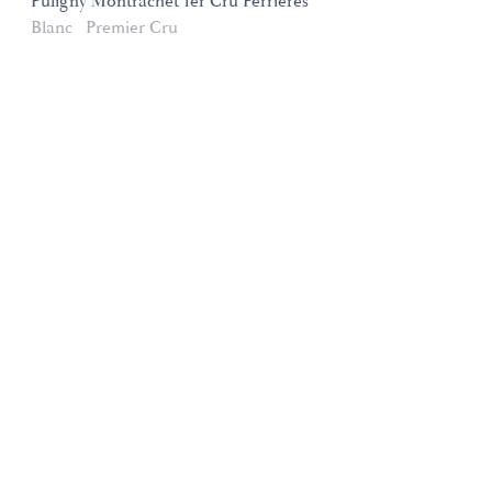
Puligny Montrachet 1er Cru Perrières
Blanc
Premier Cru
Domaines et Saveurs Collection
165, route de Dijon 21200 Beaune
+33 3 80 22 58 16
contact@ds-collection.com
Mentions légales
Création Vinium