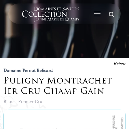
La
Retour
Domaine Pernot Belicard
Puligny Montrachet
1er Cru Champ Gain
Blanc - Premier Cru