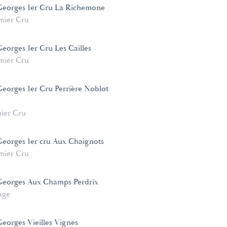
 Georges 1er Cru La Richemone
mier Cru
Georges 1er Cru Les Cailles
mier Cru
Georges 1er Cru Perrière Noblot
ier Cru
 Georges 1er cru Aux Chaignots
mier Cru
 Georges Aux Champs Perdrix
age
Georges Vieilles Vignes