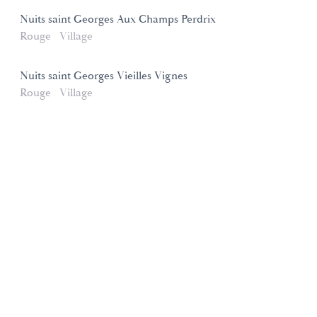
Nuits saint Georges Aux Champs Perdrix
Rouge
Village
Nuits saint Georges Vieilles Vignes
Rouge
Village
Domaines et Saveurs Collection
165, route de Dijon 21200 Beaune
+33 3 80 22 58 16
contact@ds-collection.com