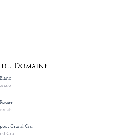
s du Domaine
Blanc
onale
 Rouge
ionale
ugeot Grand Cru
nd Cru