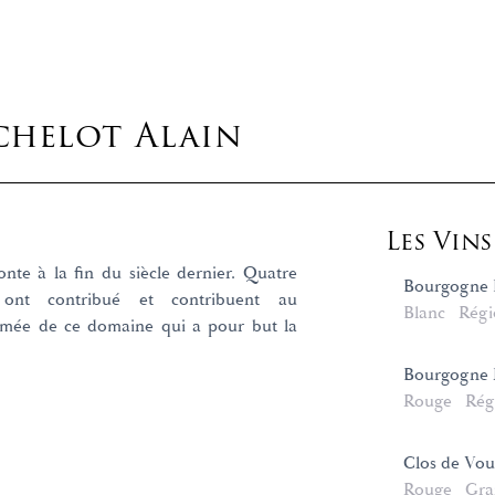
helot Alain
Les Vin
onte à la fin du siècle dernier. Quatre
Bourgogne 
 ont contribué et contribuent au
Blanc
Régi
mée de ce domaine qui a pour but la
Bourgogne
Rouge
Rég
Clos de Vo
Rouge
Gra