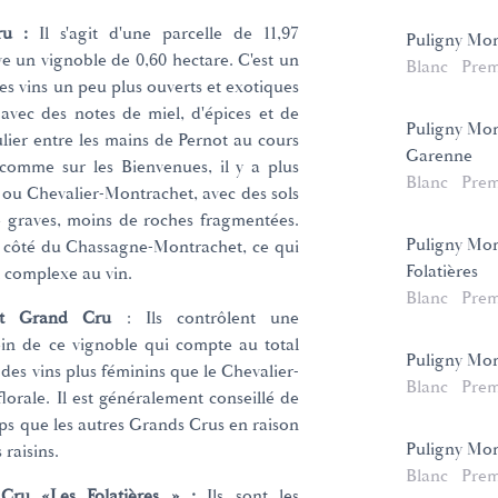
ru :
Il s'agit d'une parcelle de 11,97
Puligny Mo
ve un vignoble de 0,60 hectare. C'est un
Blanc
Prem
es vins un peu plus ouverts et exotiques
avec des notes de miel, d'épices et de
Puligny Mon
lier entre les mains de Pernot au cours
Garenne
, comme sur les Bienvenues, il y a plus
Blanc
Prem
 ou Chevalier-Montrachet, avec des sols
e graves, moins de roches fragmentées.
Puligny Mon
du côté du Chassagne-Montrachet, ce qui
Folatières
 complexe au vin.
Blanc
Prem
chet Grand Cru
: Ils contrôlent une
ein de ce vignoble qui compte au total
Puligny Mon
 des vins plus féminins que le Chevalier-
Blanc
Prem
orale. Il est généralement conseillé de
ps que les autres Grands Crus en raison
Puligny Mon
raisins.
Blanc
Prem
 Cru «Les Folatières » :
Ils sont les