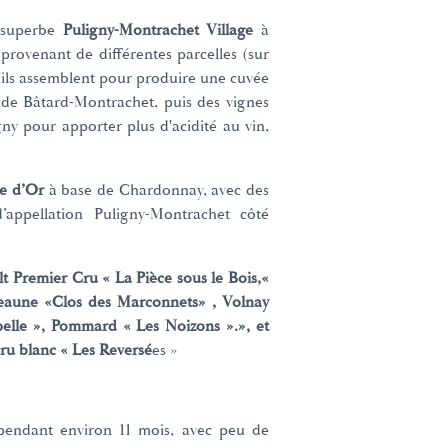
n superbe
Puligny-Montrachet Village
à
 provenant de différentes parcelles (sur
'ils assemblent pour produire une cuvée
 de Bâtard-Montrachet, puis des vignes
ny pour apporter plus d'acidité au vin,
e d’Or
à base de Chardonnay, avec des
’appellation Puligny-Montrachet côté
t Premier Cru « La Pièce sous le Bois,«
eaune «Clos des Marconnets» , Volnay
pelle », Pommard « Les Noizons ».», et
u blanc « Les Reversé
es »
 pendant environ 11 mois, avec peu de