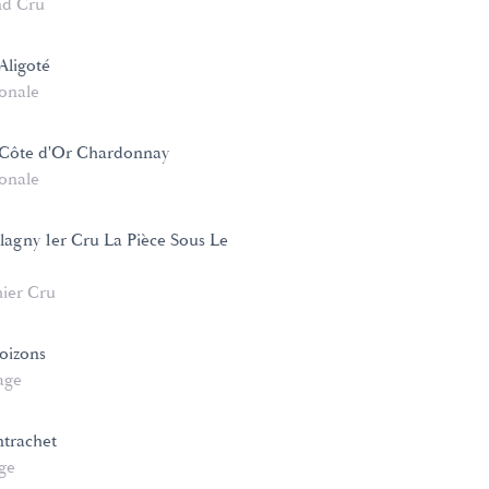
d Cru
Aligoté
onale
Côte d'Or Chardonnay
onale
lagny 1er Cru La Pièce Sous Le
ier Cru
oizons
age
trachet
age