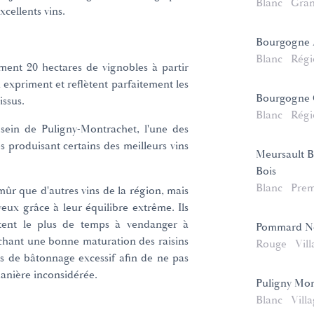
Blanc
Gran
xcellents vins.
Bourgogne 
Blanc
Régi
ment 20 hectares de vignobles à partir
i expriment et reflètent parfaitement les
Bourgogne 
issus.
Blanc
Régi
u sein de Puligny-Montrachet, l'une des
 produisant certains des meilleurs vins
Meursault B
Bois
Blanc
Prem
mûr que d'autres vins de la région, mais
eux grâce à leur équilibre extrême. Ils
tent le plus de temps à vendanger à
Pommard N
chant une bonne maturation des raisins
Rouge
Vill
as de bâtonnage excessif afin de ne pas
manière inconsidérée.
Puligny Mon
Blanc
Vill