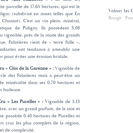
te parcelle de 17,65 hectares, qui est le
Volnay 1er 
igny (subdivisé en zones telles que En
Rouge
Pre
Chaniot). C'est un vin plein, minéral,
istique de Puligny. Ils possèdent 3,08
du vignoble, près de la route des grands
, Folatières vient de « terre folle »,
abondantes ont tendance à ameublir une
ter pour éviter une érosion brutale.
u « Clos de la Garenne » :
Vignoble de
style des Folatières mais a peut-être un
e minéralité dans ses 0,70 hectares et
s huileuse.
ru « Les Pucelles » :
Vignoble de 5,13
ère, avec un grand parfum, de la soie et
ne possède 0.40 hectares de Pucelles et
ers crus les plus complets de la région,
et de complexité.