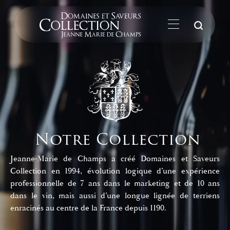
La
Notre Collection
Jeanne-Marie de Champs a créé Domaines et Saveurs
Collection en 1994, évolution logique d’une expérience
professionnelle de 7 ans dans le marketing et de 10 ans
dans le vin, mais aussi d’une longue lignée de terriens
enracinés au centre de la France depuis 1190.