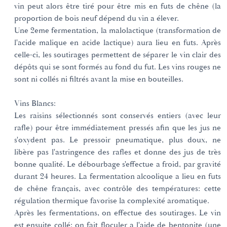
vin peut alors être tiré pour être mis en futs de chêne (la
proportion de bois neuf dépend du vin a élever.
Une 2eme fermentation, la malolactique (transformation de
l'acide malique en acide lactique) aura lieu en futs. Après
celle-ci, les soutirages permettent de séparer le vin clair des
dépôts qui se sont formés au fond du fut. Les vins rouges ne
sont ni collés ni filtrés avant la mise en bouteilles.
Vins Blancs:
Les raisins sélectionnés sont conservés entiers (avec leur
rafle) pour être immédiatement pressés afin que les jus ne
s'oxydent pas. Le pressoir pneumatique, plus doux, ne
libère pas l'astringence des rafles et donne des jus de très
bonne qualité. Le débourbage s'effectue a froid, par gravité
durant 24 heures. La fermentation alcoolique a lieu en futs
de chêne français, avec contrôle des températures: cette
régulation thermique favorise la complexité aromatique.
Après les fermentations, on effectue des soutirages. Le vin
est ensuite collé: on fait floculer a l'aide de bentonite (une