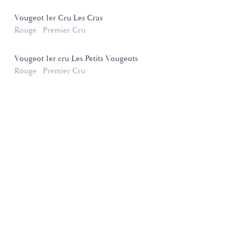
Vougeot 1er Cru Les Cras
Rouge
Premier Cru
Vougeot 1er cru Les Petits Vougeots
Rouge
Premier Cru
Domaines et Saveurs Collection
165, route de Dijon 21200 Beaune
+33 3 80 22 58 16