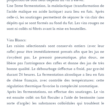
proportion de bois neuf dépend du vin a élever.
Une 2eme fermentation, la malolactique (transformation de
l'acide malique en acide lactique) aura lieu en futs. Après
celle-ci, les soutirages permettent de séparer le vin clair des
dépôts qui se sont formés au fond du fut. Les vins rouges ne
sont ni collés ni filtrés avant la mise en bouteilles.
Vins Blancs:
Les raisins sélectionnés sont conservés entiers (avec leur
rafle) pour être immédiatement pressés afin que les jus ne
s'oxydent pas. Le pressoir pneumatique, plus doux, ne
libère pas l'astringence des rafles et donne des jus de très
bonne qualité. Le débourbage s'effectue a froid, par gravité
durant 24 heures. La fermentation alcoolique a lieu en futs
de chêne français, avec contrôle des températures: cette
régulation thermique favorise la complexité aromatique.
Après les fermentations, on effectue des soutirages. Le vin
est ensuite collé: on fait floculer a l'aide de bentonite (une
sorte d'argile) les substances colloïdales qui troublent le