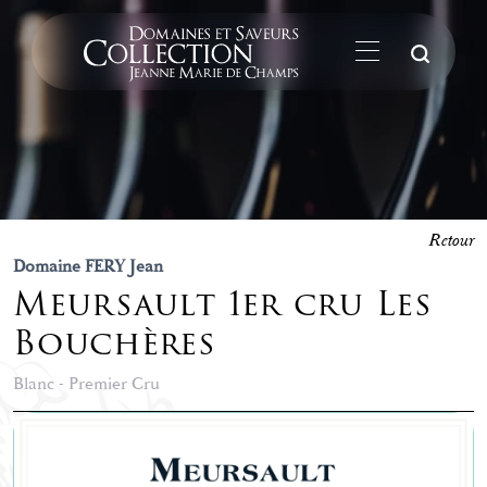
La
Retour
Domaine FERY Jean
Meursault 1er cru Les
Bouchères
Blanc - Premier Cru