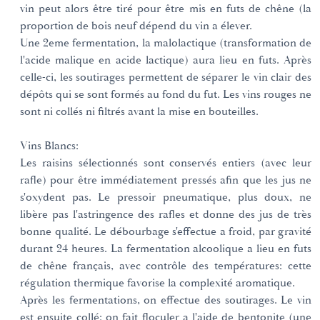
vin peut alors être tiré pour être mis en futs de chêne (la
proportion de bois neuf dépend du vin a élever.
Une 2eme fermentation, la malolactique (transformation de
l'acide malique en acide lactique) aura lieu en futs. Après
celle-ci, les soutirages permettent de séparer le vin clair des
dépôts qui se sont formés au fond du fut. Les vins rouges ne
sont ni collés ni filtrés avant la mise en bouteilles.
Vins Blancs:
Les raisins sélectionnés sont conservés entiers (avec leur
rafle) pour être immédiatement pressés afin que les jus ne
s'oxydent pas. Le pressoir pneumatique, plus doux, ne
libère pas l'astringence des rafles et donne des jus de très
bonne qualité. Le débourbage s'effectue a froid, par gravité
durant 24 heures. La fermentation alcoolique a lieu en futs
de chêne français, avec contrôle des températures: cette
régulation thermique favorise la complexité aromatique.
Après les fermentations, on effectue des soutirages. Le vin
est ensuite collé: on fait floculer a l'aide de bentonite (une