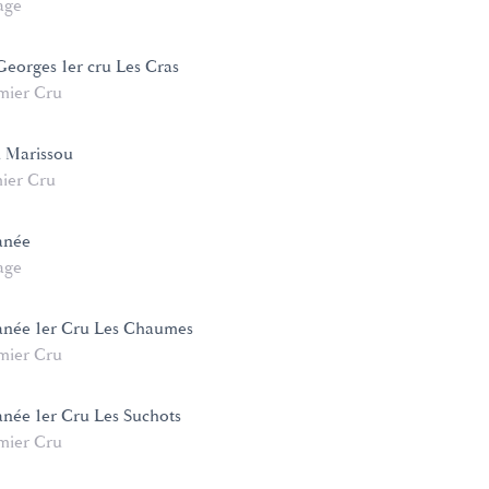
age
Georges 1er cru Les Cras
mier Cru
u Marissou
ier Cru
anée
age
née 1er Cru Les Chaumes
mier Cru
ée 1er Cru Les Suchots
mier Cru