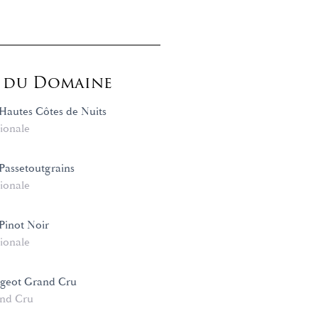
s du Domaine
autes Côtes de Nuits
ionale
assetoutgrains
ionale
Pinot Noir
ionale
ugeot Grand Cru
nd Cru