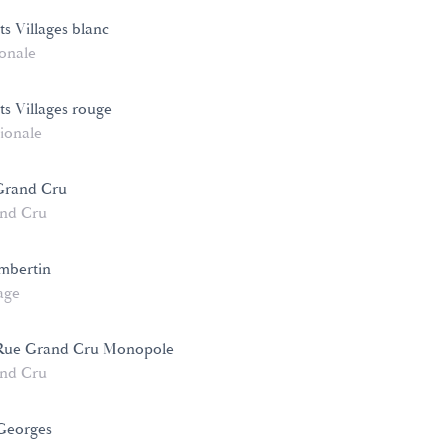
s Villages blanc
onale
ts Villages rouge
ionale
Grand Cru
nd Cru
mbertin
age
Rue Grand Cru Monopole
nd Cru
 Georges