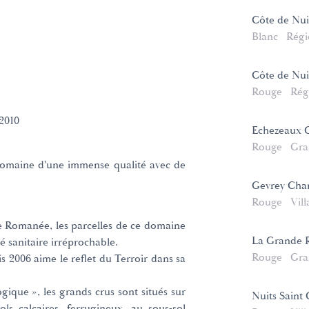
Côte de Nuit
Blanc
Régi
Côte de Nui
Rouge
Rég
2010
Echezeaux 
Rouge
Gra
domaine d'une immense qualité avec de
Gevrey Cha
Rouge
Vill
e Romanée, les parcelles de ce domaine
La Grande 
té sanitaire irréprochable.
Rouge
Gra
is 2006 aime le reflet du Terroir dans sa
gique », les grands crus sont situés sur
Nuits Saint
ls calcaires, ferrugineux, au sous-sol