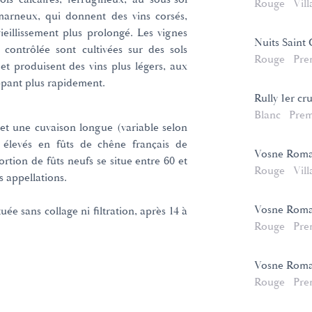
Rouge
Vill
marneux, qui donnent des vins corsés,
ieillissement plus prolongé. Les vignes
Nuits Saint 
contrôlée sont cultivées sur des sols
Rouge
Pre
 et produisent des vins plus légers, aux
ppant plus rapidement.
Rully 1er cr
Blanc
Prem
et une cuvaison longue (variable selon
nt élevés en fûts de chêne français de
Vosne Rom
rtion de fûts neufs se situe entre 60 et
Rouge
Vill
s appellations.
Vosne Roma
uée sans collage ni filtration, après 14 à
Rouge
Pre
Vosne Roman
Rouge
Pre