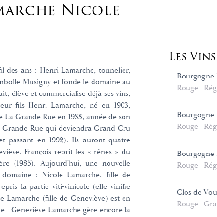
marche Nicole
Les Vin
il des ans : Henri Lamarche, tonnelier,
Bourgogne H
mbolle-Musigny et fonde le domaine au
Rouge
Rég
it, élève et commercialise déjà ses vins,
Leur fils Henri Lamarche, né en 1903,
Bourgogne P
e de La Grande Rue en 1933, année de son
Rouge
Rég
a Grande Rue qui deviendra Grand Cru
et passant en 1992). Ils auront quatre
viève. François reprit les « rênes » du
Bourgogne 
e (1985). Aujourd'hui, une nouvelle
Rouge
Rég
 domaine : Nicole Lamarche, fille de
ris la partie viti-vinicole (elle vinifie
Clos de Vo
ie Lamarche (fille de Geneviève) est en
Rouge
Gra
le - Geneviève Lamarche gère encore la