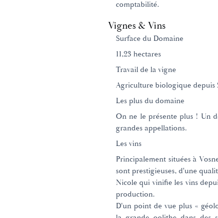
comptabilité.
Vignes & Vins
Surface du Domaine
11,23 hectares
Travail de la vigne
Agriculture biologique depuis 
Les plus du domaine
On ne le présente plus ! Un 
grandes appellations.
Les vins
Principalement situées à Vosn
sont prestigieuses, d'une quali
Nicole qui vinifie les vins depu
production.
D'un point de vue plus « géolo
la grande oolithe dans des so