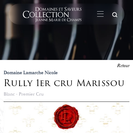
La
Retour
Domaine Lamarche Nicole
Rully 1er cru Marissou
Blanc - Premier Cru