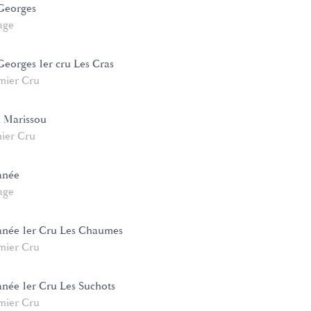
 Georges
age
Georges 1er cru Les Cras
mier Cru
u Marissou
ier Cru
anée
age
née 1er Cru Les Chaumes
mier Cru
ée 1er Cru Les Suchots
mier Cru