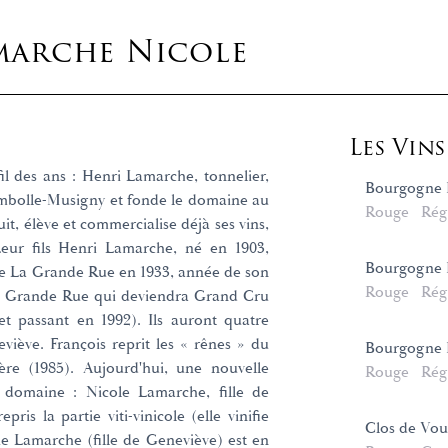
marche Nicole
Les Vin
il des ans : Henri Lamarche, tonnelier,
Bourgogne H
mbolle-Musigny et fonde le domaine au
Rouge
Rég
it, élève et commercialise déjà ses vins,
Leur fils Henri Lamarche, né en 1903,
Bourgogne P
e de La Grande Rue en 1933, année de son
Rouge
Rég
a Grande Rue qui deviendra Grand Cru
et passant en 1992). Ils auront quatre
viève. François reprit les « rênes » du
Bourgogne 
e (1985). Aujourd'hui, une nouvelle
Rouge
Rég
 domaine : Nicole Lamarche, fille de
ris la partie viti-vinicole (elle vinifie
Clos de Vo
ie Lamarche (fille de Geneviève) est en