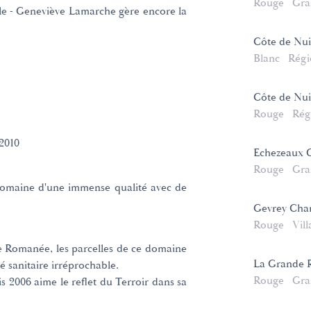
Rouge
Gra
le - Geneviève Lamarche gère encore la
Côte de Nuit
Blanc
Régi
Côte de Nui
Rouge
Rég
2010
Echezeaux 
Rouge
Gra
domaine d'une immense qualité avec de
Gevrey Cha
Rouge
Vill
e Romanée, les parcelles de ce domaine
La Grande 
té sanitaire irréprochable.
Rouge
Gra
is 2006 aime le reflet du Terroir dans sa