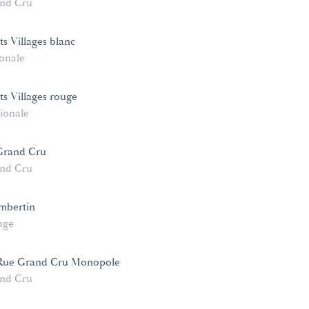
nd Cru
s Villages blanc
onale
ts Villages rouge
ionale
Grand Cru
nd Cru
mbertin
age
Rue Grand Cru Monopole
nd Cru