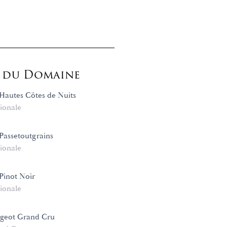
s du Domaine
autes Côtes de Nuits
ionale
assetoutgrains
ionale
Pinot Noir
ionale
ugeot Grand Cru