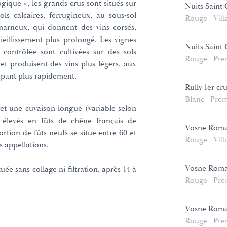
gique », les grands crus sont situés sur
Nuits Saint
ls calcaires, ferrugineux, au sous-sol
Rouge
Vill
marneux, qui donnent des vins corsés,
ieillissement plus prolongé. Les vignes
Nuits Saint 
contrôlée sont cultivées sur des sols
Rouge
Pre
 et produisent des vins plus légers, aux
ppant plus rapidement.
Rully 1er cr
Blanc
Prem
et une cuvaison longue (variable selon
nt élevés en fûts de chêne français de
Vosne Rom
rtion de fûts neufs se situe entre 60 et
Rouge
Vill
s appellations.
Vosne Roma
uée sans collage ni filtration, après 14 à
Rouge
Pre
Vosne Roman
Rouge
Pre