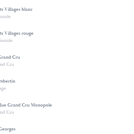
s Villages blanc
onale
ts Villages rouge
ionale
Grand Cru
nd Cru
mbertin
age
Rue Grand Cru Monopole
nd Cru
 Georges