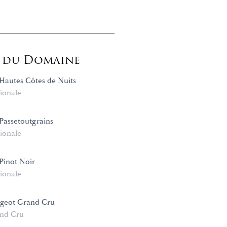
s du Domaine
autes Côtes de Nuits
ionale
assetoutgrains
ionale
Pinot Noir
ionale
ugeot Grand Cru
nd Cru