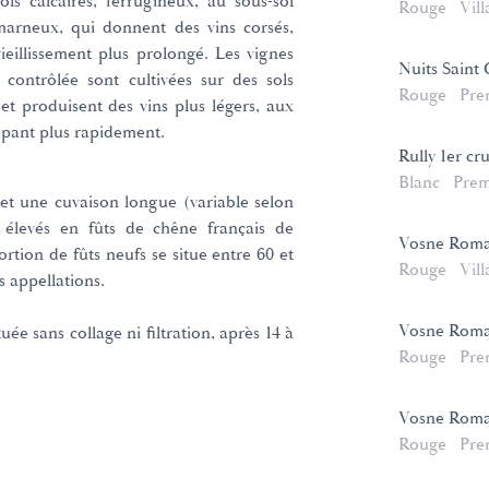
ls calcaires, ferrugineux, au sous-sol
Rouge
Vill
marneux, qui donnent des vins corsés,
ieillissement plus prolongé. Les vignes
Nuits Saint 
contrôlée sont cultivées sur des sols
Rouge
Pre
 et produisent des vins plus légers, aux
ppant plus rapidement.
Rully 1er cr
Blanc
Prem
et une cuvaison longue (variable selon
nt élevés en fûts de chêne français de
Vosne Rom
rtion de fûts neufs se situe entre 60 et
Rouge
Vill
s appellations.
Vosne Roma
uée sans collage ni filtration, après 14 à
Rouge
Pre
Vosne Roman
Rouge
Pre