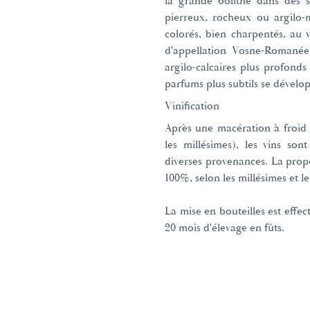
la grande oolithe dans des so
pierreux, rocheux ou argilo-
colorés, bien charpentés, au v
d'appellation Vosne-Romanée 
argilo-calcaires plus profonds
parfums plus subtils se dévelo
Vinification
Après une macération à froid 
les millésimes), les vins so
diverses provenances. La propo
100%, selon les millésimes et le
La mise en bouteilles est effect
20 mois d'élevage en fûts.