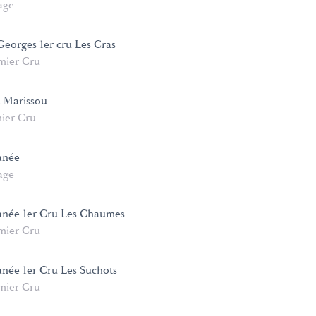
age
Georges 1er cru Les Cras
mier Cru
u Marissou
ier Cru
anée
age
née 1er Cru Les Chaumes
mier Cru
ée 1er Cru Les Suchots
mier Cru