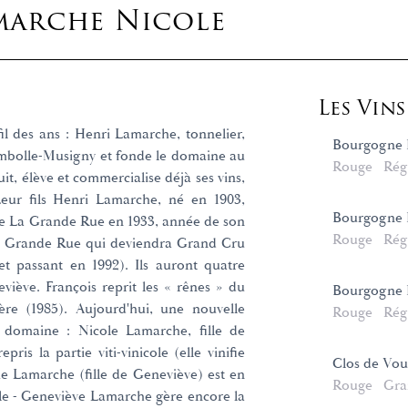
marche Nicole
Les Vin
il des ans : Henri Lamarche, tonnelier,
Bourgogne H
mbolle-Musigny et fonde le domaine au
Rouge
Rég
it, élève et commercialise déjà ses vins,
Leur fils Henri Lamarche, né en 1903,
Bourgogne P
e de La Grande Rue en 1933, année de son
Rouge
Rég
a Grande Rue qui deviendra Grand Cru
et passant en 1992). Ils auront quatre
viève. François reprit les « rênes » du
Bourgogne 
e (1985). Aujourd'hui, une nouvelle
Rouge
Rég
 domaine : Nicole Lamarche, fille de
ris la partie viti-vinicole (elle vinifie
Clos de Vo
ie Lamarche (fille de Geneviève) est en
Rouge
Gra
le - Geneviève Lamarche gère encore la