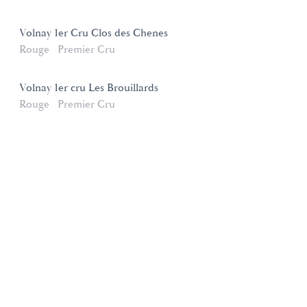
Volnay 1er Cru Clos des Chenes
Rouge
Premier Cru
Volnay 1er cru Les Brouillards
Rouge
Premier Cru
Domaines et Saveurs Collection
165, route de Dijon 21200 Beaune
+33 3 80 22 58 16