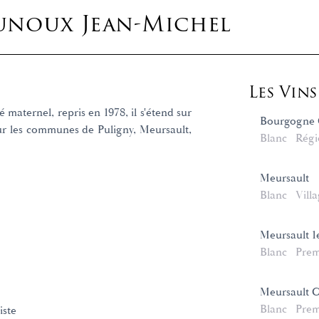
noux Jean-Michel
Les Vin
 maternel, repris en 1978, il s'étend sur
Bourgogne 
sur les communes de Puligny, Meursault,
Blanc
Régi
Meursault
Blanc
Vill
Meursault 1
Blanc
Prem
Meursault C
Blanc
Prem
iste