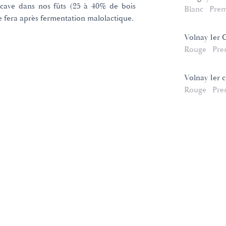
cave dans nos fûts (25 à 40% de bois
Blanc
Prem
e fera après fermentation malolactique.
Volnay 1er 
Rouge
Pre
Volnay 1er c
Rouge
Pre
e