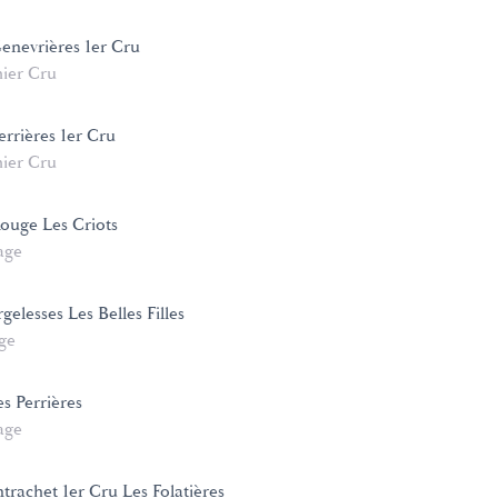
enevrières 1er Cru
ier Cru
errières 1er Cru
ier Cru
ouge Les Criots
age
elesses Les Belles Filles
age
 Perrières
age
trachet 1er Cru Les Folatières