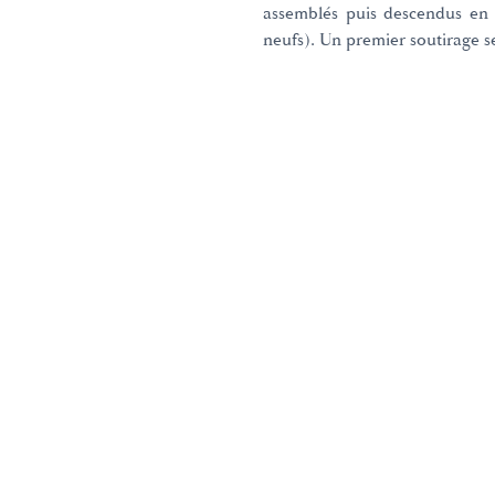
assemblés puis descendus en 
neufs). Un premier soutirage s
Domaines et Saveurs Collection
165, route de Dijon 21200 Beaun
+33 3 80 22 58 16