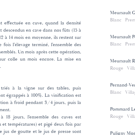
Meursault G
Blanc
Prem
st effectuée en cuve, quand la densité
nt descendus en cave dans nos fûts (15 à
Meursault P
12 à 14 mois en moyenne, ils restent sur
Blanc
Prem
 fois l'élevage terminé, l'ensemble des
assemblés. Un mois après cette opération,
t sur colle un mois encore. La mise en
Meursault R
.
Rouge
Vill
Pernand-Verg
 triés à la vigne sur des tables, puis
Blanc
Vill
nt égrappés à 100%. La vinification est
tion à froid pendant 3/4 jours, puis la
Pommard Les
ment.
Rouge
Vill
à 18 jours, l'ensemble des cuves est
s et températures) et pigé deux fois par
e jus de goutte et le jus de presse sont
Puligny Mon