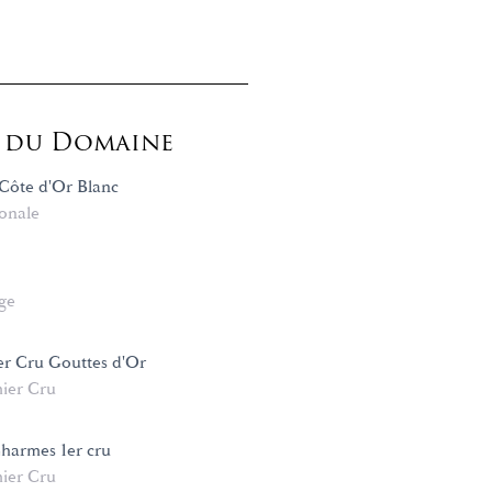
s du Domaine
Côte d'Or Blanc
onale
age
er Cru Gouttes d'Or
ier Cru
harmes 1er cru
ier Cru