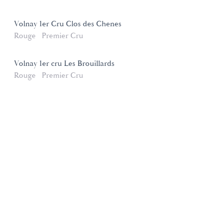
Volnay 1er Cru Clos des Chenes
Rouge
Premier Cru
Volnay 1er cru Les Brouillards
Rouge
Premier Cru
Domaines et Saveurs Collection
165, route de Dijon 21200 Beaune
+33 3 80 22 58 16