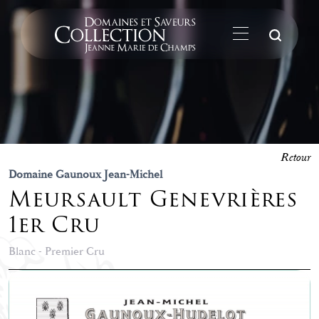
La
Retour
Domaine Gaunoux Jean-Michel
Meursault Genevrières
1er Cru
Blanc - Premier Cru