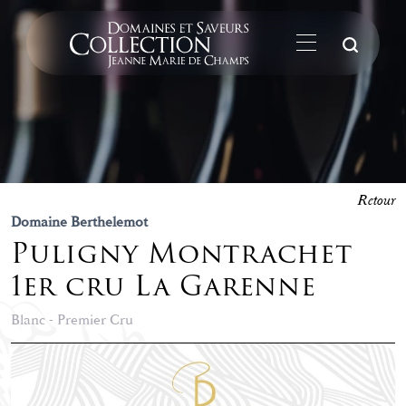
La
Retour
Domaine Berthelemot
Puligny Montrachet
1er cru La Garenne
Blanc - Premier Cru