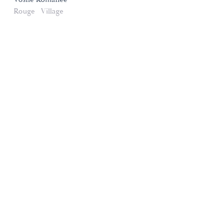
Rouge
Village
Domaines et Saveurs Collection
165, route de Dijon 21200 Beaune
+33 3 80 22 58 16
contact@ds-collection.com
Mentions légales
Création Vinium