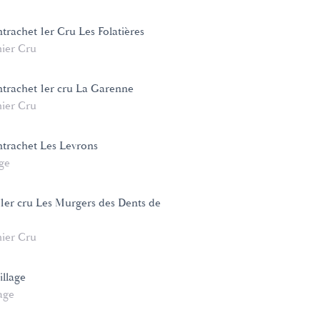
trachet 1er Cru Les Folatières
ier Cru
trachet 1er cru La Garenne
ier Cru
trachet Les Levrons
age
 1er cru Les Murgers des Dents de
ier Cru
illage
age