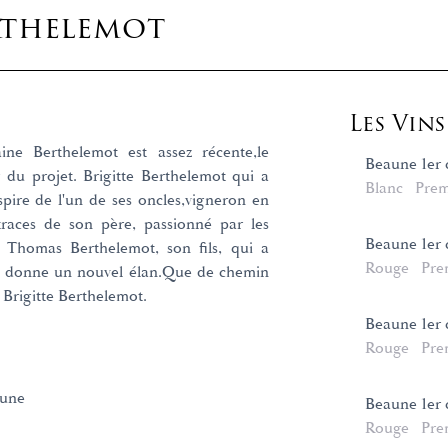
rthelemot
Les Vin
ne Berthelemot est assez récente,le
Beaune 1er 
r du projet. Brigitte Berthelemot qui a
Blanc
Prem
spire de l'un de ses oncles,vigneron en
 traces de son père, passionné par les
Beaune 1er 
l. Thomas Berthelemot, son fils, qui a
Rouge
Pre
lui donne un nouvel élan.Que de chemin
 Brigitte Berthelemot.
Beaune 1er 
Rouge
Pre
aune
Beaune 1er 
Rouge
Pre