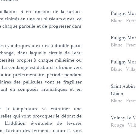
ellation et en fonction de la surface
Puligny Mon
re vinifiés en une ou plusieurs cuves, ce
Blanc
Prem
 chaque parcelle et de progresser dans
Puligny Mon
Blanc
Prem
s cylindriques ouvertes à double paroi
hange, dans laquelle circule de l'eau
cessités propres à chaque millésime ou
Puligny Mon
. La vendange est d'abord refroidie vers
Blanc
Vill
ration préfermentaire, période pendant
aires des pellicules vont se fragiliser
Saint Aubin
issant en composés aromatiques et en
Chien
Blanc
Prem
e la température va entraîner une
urelles qui vont provoquer le départ de
Volnay Le V
. L'addition éventuelle de levures
Rouge
Vill
nt l'action des ferments naturels, sans