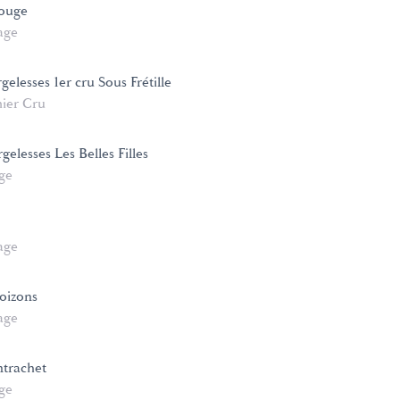
rouge
age
elesses 1er cru Sous Frétille
ier Cru
elesses Les Belles Filles
age
age
oizons
age
trachet
age