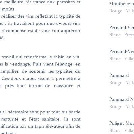
 meilleure résistance aux parasites et
Monthélie 
s moûts.
Rouge
Vill
réaliser des vins reflétant la typicité de
me ; ils travaillent pour que e=leurs vins
Pernand Verg
e récompense est de vous voir apprécier
Blanc
Prem
té.
Pernand-Verg
 travail qui transforme le raisin en vin.
Blanc
Vill
ès la vendange. Puis vient l'élevage, en
mplifier, de soutenir les typicités du
Pommard
t. Ces deux étapes visent à permettre à
Rouge
Vill
s près leur terroir de naissance et
Pommard N
Rouge
Vill
s si nécessaire sont pour tout ou partie
maturité et l'état sanitaire. Ils sont
Puligny Mon
nification par un tapis élévateur afin de
Blanc
Vill
es baies.