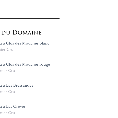
s du Domaine
cru Clos des Mouches blanc
ier Cru
cru Clos des Mouches rouge
mier Cru
cru Les Bressandes
mier Cru
cru Les Grèves
mier Cru