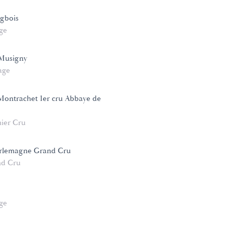
gbois
age
Musigny
age
ontrachet 1er cru Abbaye de
ier Cru
rlemagne Grand Cru
d Cru
age