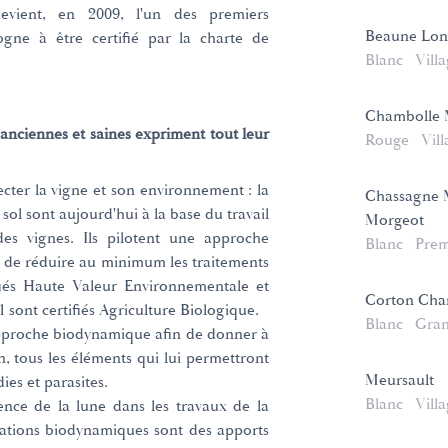
vient, en 2009, l'un des premiers
Beaune Lon
gne à être certifié par la charte de
Blanc
Vill
Chambolle 
s anciennes et saines expriment tout leur
Rouge
Vill
ecter la vigne et son environnement : la
Chassagne M
sol sont aujourd'hui à la base du travail
Morgeot
es vignes. Ils pilotent une approche
Blanc
Prem
in de réduire au minimum les traitements
tifiés Haute Valeur Environnementale et
Corton Cha
1 sont certifiés Agriculture Biologique.
Blanc
Gran
pproche biodynamique afin de donner à
in, tous les éléments qui lui permettront
Meursault
ies et parasites.
Blanc
Vill
ence de la lune dans les travaux de la
rations biodynamiques sont des apports