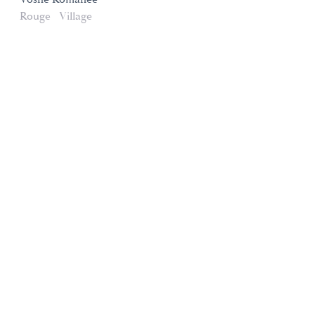
Rouge
Village
Domaines et Saveurs Collection
165, route de Dijon 21200 Beaune
+33 3 80 22 58 16
contact@ds-collection.com
Mentions légales
Création Vinium