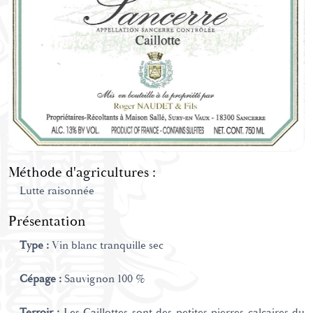
Méthode d'agricultures :
Lutte raisonnée
Présentation
Type
:
Vin blanc tranquille sec
Cépage
:
Sauvignon 100 %
Terroir
:
Les Caillottes sont des petites pierres calcaires du