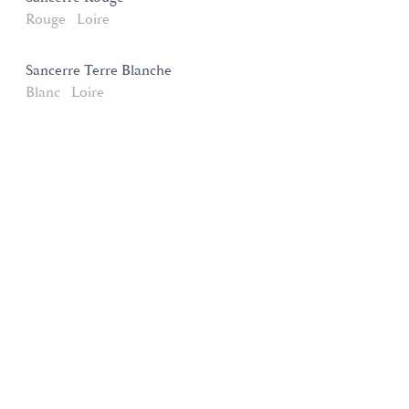
Rouge
Loire
Sancerre Terre Blanche
Blanc
Loire
Domaines et Saveurs Collection
165, route de Dijon 21200 Beaune
+33 3 80 22 58 16
contact@ds-collection.com