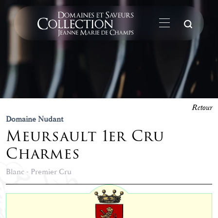
La
Retour
Domaine Nudant
Meursault 1er Cru
Charmes
Blanc - Premier Cru