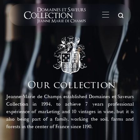
Su
Our collection
Jeanne-Marie de Champs established Domaines et Saveurs
Collection in 1994, to achieve 7 years professional
expérience of marketing and 10 vintages in wine, but it is
also being part of a family, working the soil, farms and
forests in the center of France since 1190.