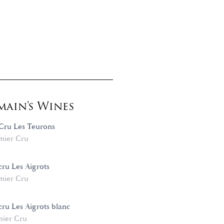
ain's Wines
Cru Les Teurons
mier Cru
cru Les Aigrots
mier Cru
cru Les Aigrots blanc
mier Cru