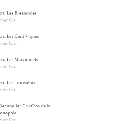
cru Les Bressandes
mier Cru
cru Les Cent Vignes
mier Cru
cru Les Marconnets
mier Cru
cru Les Toussaints
mier Cru
-Beaune 1er Cru Clos de la
Monopole
mier Cru