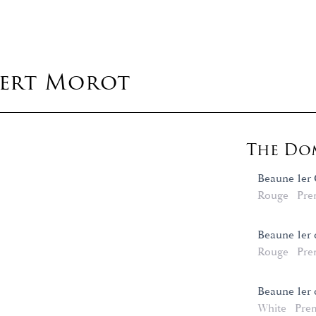
bert Morot
The Dom
Beaune 1er 
Rouge
Pre
Beaune 1er 
Rouge
Pre
Beaune 1er 
White
Pre