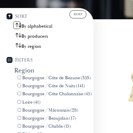
RESET
Sort
By alphabetical
By producers
By region
Filters
Region
Bourgogne
/
Côte de Beaune
(353)
Bourgogne
/
Côte de Nuits
(141)
Bourgogne
/
Côte Chalonnaise
(45)
Loire
(41)
Bourgogne
/
Mâconnais
(28)
Bourgogne
/
Beaujolais
(17)
Bourgogne
/
Chablis
(15)