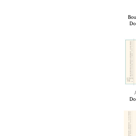
Bou
Do
Do