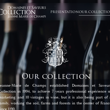
PRESENTATION
OUR COLLECTI
Our collection
Jeanne-Marie de Champs established Domaines et Saveur
Collection in 1994, to achieve 7 years professional expérience o
marketing and 10 vintages in wine, but it is also being part of 
family, working the soil, farms and forests in the center of Franc
since 1190.