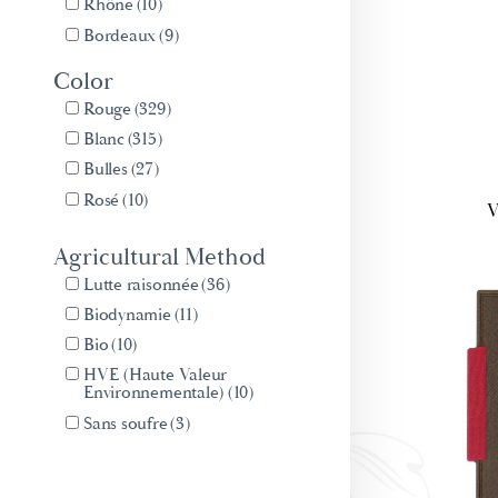
Rhône
(10)
Bordeaux
(9)
Champagne
(7)
Color
Rouge
(329)
Blanc
(315)
Bulles
(27)
Rosé
(10)
V
Agricultural Method
Lutte raisonnée
(36)
Biodynamie
(11)
Bio
(10)
HVE (Haute Valeur
Environnementale)
(10)
Sans soufre
(3)