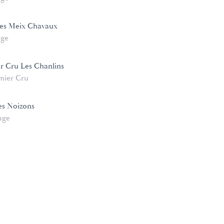
Les Meix Chavaux
age
 Cru Les Chanlins
mier Cru
s Noizons
age