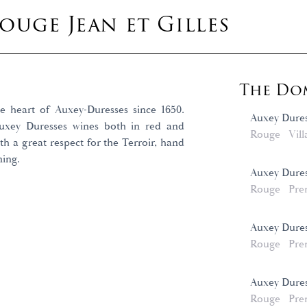
uge Jean et Gilles
The Dom
e heart of Auxey-Duresses since 1650.
Auxey Dure
Auxey Duresses wines both in red and
Rouge
Vill
th a great respect for the Terroir, hand
ning.
Auxey Dures
Rouge
Pre
Auxey Dures
Rouge
Pre
Auxey Dures
Rouge
Pre