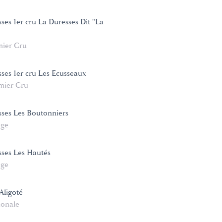
ses 1er cru La Duresses Dit "La
mier Cru
ses 1er cru Les Ecusseaux
mier Cru
ses Les Boutonniers
age
ses Les Hautés
age
Aligoté
ionale