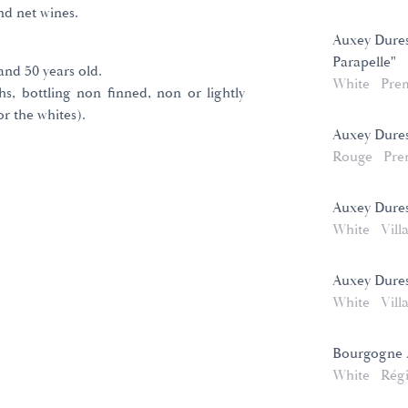
nd net wines.
Auxey Dures
Parapelle"
nd 50 years old.
White
Pre
hs, bottling non finned, non or lightly
or the whites).
Auxey Dures
Rouge
Pre
Auxey Dures
White
Vill
Auxey Dures
White
Vill
Bourgogne 
White
Rég