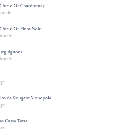
Côte d'Or Chardonnay
ionale
ôte d'Or Pinot Noir
ionale
urguignons
ionale
age
Clos de Rougeot Monopole
age
es Casse Têtes
age