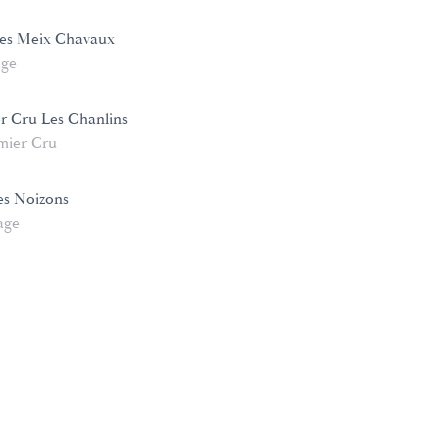
Les Meix Chavaux
age
 Cru Les Chanlins
mier Cru
s Noizons
age