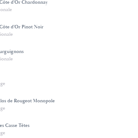
Côte d'Or Chardonnay
ionale
ôte d'Or Pinot Noir
ionale
urguignons
ionale
age
Clos de Rougeot Monopole
age
es Casse Têtes
age