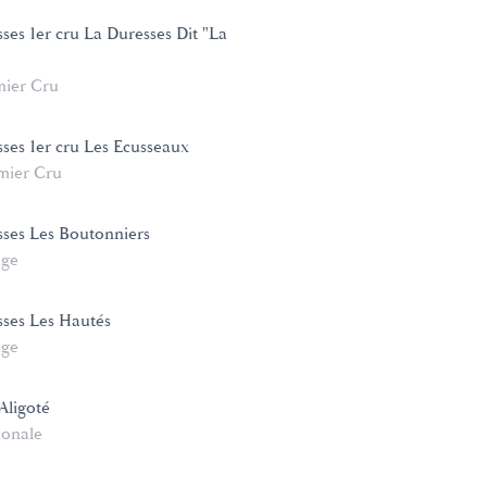
ses 1er cru La Duresses Dit "La
mier Cru
ses 1er cru Les Ecusseaux
mier Cru
ses Les Boutonniers
age
ses Les Hautés
age
Aligoté
ionale