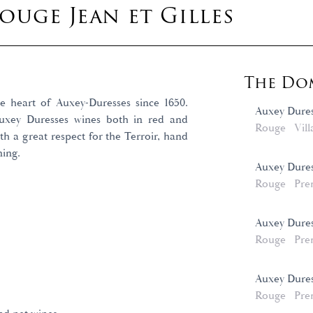
uge Jean et Gilles
The Dom
e heart of Auxey-Duresses since 1650.
Auxey Dure
Auxey Duresses wines both in red and
Rouge
Vill
th a great respect for the Terroir, hand
ning.
Auxey Dures
Rouge
Pre
Auxey Dures
Rouge
Pre
Auxey Dures
Rouge
Pre