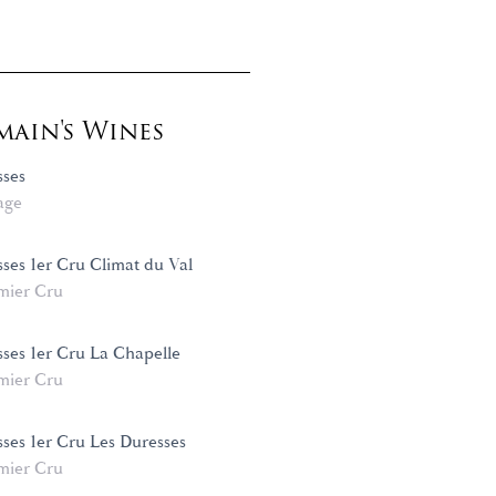
ain's Wines
sses
age
ses 1er Cru Climat du Val
mier Cru
ses 1er Cru La Chapelle
mier Cru
ses 1er Cru Les Duresses
mier Cru