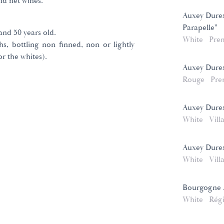
nd net wines.
Auxey Dures
Parapelle"
nd 50 years old.
White
Pre
hs, bottling non finned, non or lightly
or the whites).
Auxey Dures
Rouge
Pre
Auxey Dures
White
Vill
Auxey Dures
White
Vill
Bourgogne 
White
Rég