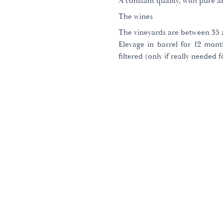
A constant quality, with pure a
The wines
The vineyards are between 35 a
Elevage in barrel for 12 mont
filtered (only if really needed f