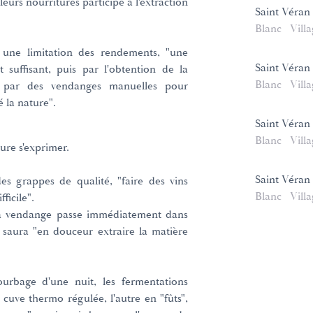
eurs nourritures participe à l'extraction
Saint Véran
Blanc
Vill
 une limitation des rendements, "une
Saint Véran
 suffisant, puis par l'obtention de la
Blanc
Vill
n par des vendanges manuelles pour
 la nature".
Saint Véran 
Blanc
Vill
ature s'exprimer.
Saint Véran 
es grappes de qualité, "faire des vins
Blanc
Vill
ficile".
 la vendange passe immédiatement dans
 saura "en douceur extraire la matière
urbage d'une nuit, les fermentations
 cuve thermo régulée, l'autre en "fûts",