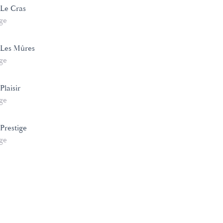
 Le Cras
age
 Les Mûres
age
Plaisir
age
Prestige
age