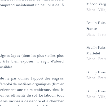
Mâcon Verg
 comprend maintenant un peu plus de 16
Blanc
Vill
Pouilly Fuis
France
Blanc
Prem
Pouilly Fuis
Martelet
vignes âgées (dont les plus vieilles plus
Blanc
Prem
très bien exposés, il s'agit d'abord
ossibles.
Pouilly Fuis
Blanc
Prem
de ne pas utiliser l'apport des engrais
 l'emploi de matières organiques (fumier
etiennent une vie microbienne. Ainsi le
Pouilly Fuis
ar les éléments du sol. Le labour, tout
Blanc
Vill
nt les racines à descendre et à chercher