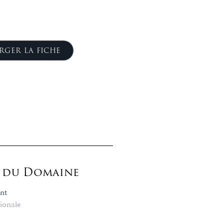
RGER LA FICHE
s du Domaine
nt
ionale