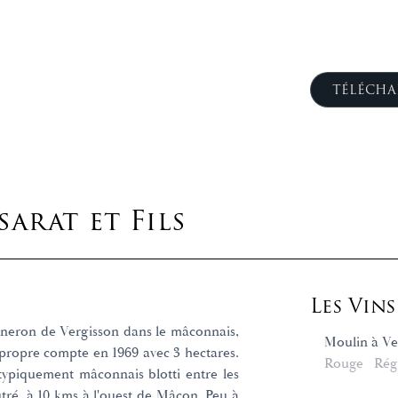
TÉLÉCHA
arat et Fils
Les Vin
igneron de Vergisson dans le mâconnais,
Moulin à Ve
n propre compte en 1969 avec 3 hectares.
Rouge
Rég
 typiquement mâconnais blotti entre les
tré, à 10 kms à l'ouest de Mâcon. Peu à