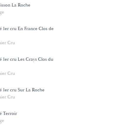
isson La Roche
age
sé 1er cru En France Clos de
ier Cru
sé 1er cru Les Crays Clos du
ier Cru
sé 1er cru Sur La Roche
ier Cru
sé Terroir
age