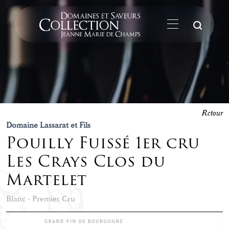
La
Retour
Domaine Lassarat et Fils
Pouilly Fuissé 1er cru
Les Crays Clos du
Martelet
Blanc - Premier Cru