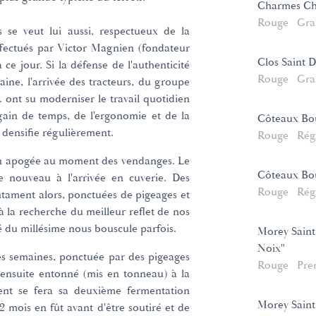
Charmes Ch
Rouge
Gra
 se veut lui aussi, respectueux de la
ffectués par Victor Magnien (fondateur
Clos Saint 
ce jour. Si la défense de l'authenticité
Rouge
Gra
aine, l'arrivée des tracteurs, du groupe
. ont su moderniser le travail quotidien
gain de temps, de l'ergonomie et de la
Côteaux Bou
e densifie régulièrement.
Rouge
Rég
son apogée au moment des vendanges. Le
Côteaux Bou
 de nouveau à l'arrivée en cuverie. Des
Rouge
Rég
'entament alors, ponctuées de pigeages et
 la recherche du meilleur reflet de nos
ité du millésime nous bouscule parfois.
Morey Saint
Noix"
 semaines, ponctuée par des pigeages
Rouge
Pre
 ensuite entonné (mis en tonneau) à la
ent se fera sa deuxième fermentation
Morey Saint
2 mois en fût avant d'être soutiré et de