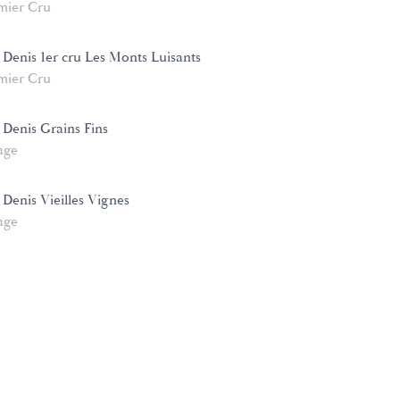
mier Cru
 Denis 1er cru Les Monts Luisants
mier Cru
 Denis Grains Fins
age
Denis Vieilles Vignes
age