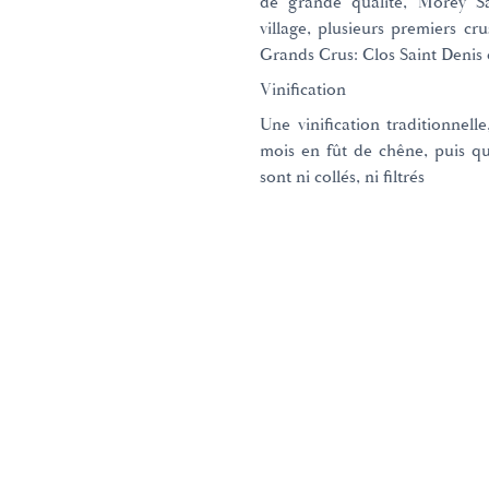
de grande qualité, Morey S
village, plusieurs premiers cr
Grands Crus: Clos Saint Denis
Vinification
Une vinification traditionnel
mois en fût de chêne, puis q
sont ni collés, ni filtrés
Domaines et Saveurs Collection
165, route de Dijon 21200 Beaun
+33 3 80 22 58 16