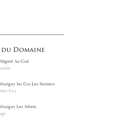
s du Domaine
Aligoté Au Gué
onale
usigny 1er Cru Les Sentiers
mier Cru
usigny Les Athets
age