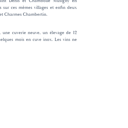
aint Denis et Chambolle Musigny en
us sur ces mêmes villages et enfin deux
 et Charmes Chambertin.
le, une cuverie neuve, un élevage de 12
uelques mois en cuve inox. Les vins ne
e