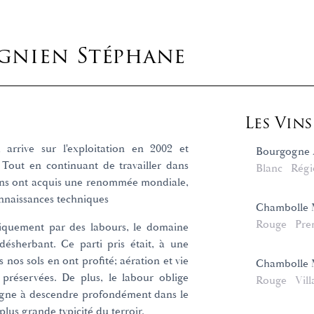
nien Stéphane
Les Vin
arrive sur l'exploitation en 2002 et
Bourgogne 
Tout en continuant de travailler dans
Blanc
Régi
 vins ont acquis une renommée mondiale,
onnaissances techniques
Chambolle M
Rouge
Pre
iquement par des labours, le domaine
désherbant. Ce parti pris était, à une
nos sols en ont profité; aération et vie
Chambolle M
 préservées. De plus, le labour oblige
Rouge
Vill
vigne à descendre profondément dans le
plus grande typicité du terroir.