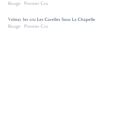
Rouge
Premier Cru
Volnay 1er cru Les Carelles Sous La Chapelle
Rouge
Premier Cru
Domaines et Saveurs Collection
165, route de Dijon 21200 Beaune
+33 3 80 22 58 16
contact@ds-collection.com