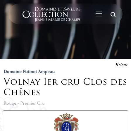
La
Retour
Domaine Potinet Ampeau
Volnay 1er cru Clos des
Chênes
Rouge - Premier Cru