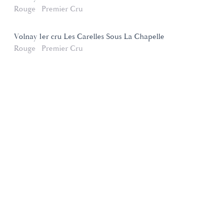
Rouge
Premier Cru
Volnay 1er cru Les Carelles Sous La Chapelle
Rouge
Premier Cru
Domaines et Saveurs Collection
165, route de Dijon 21200 Beaune
+33 3 80 22 58 16
contact@ds-collection.com