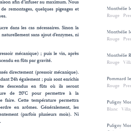
uvaison afin d’infuser au maximum. Nous
Monthélie 1
de remontages, quelques pigeages et
Rouge
Pre
ves.
cre dans les cas nécessaires. Sinon la
Monthélie 1e
t naturellement sans ajout d’enzymes, ni
Rouge
Pre
ressoir mécanique) ; puis le vin, après
Monthélie 
scendu en fûts par gravité.
Rouge
Vill
essés directement (pressoir mécanique).
Pommard 1er
ant 24h également ; puis sont enrichis
Rouge
Pre
uite descendus en fûts où ils seront
ure de 20°C pour permettre à la
e faire. Cette température permettra
Puligny Mon
perdre en arômes. Généralement, les
Blanc
Vill
entement (parfois plusieurs mois). Ni
.
Puligny Mon