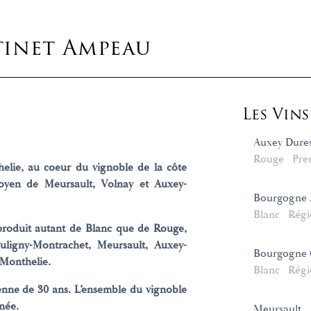
inet Ampeau
Les Vin
Auxey Dures
Rouge
Pre
elie, au coeur du vignoble de la côte
oyen de Meursault, Volnay et Auxey-
Bourgogne 
Blanc
Régi
produit autant de Blanc que de Rouge,
 Puligny-Montrachet, Meursault, Auxey-
Bourgogne 
 Monthelie.
Blanc
Régi
enne de 30 ans. L’ensemble du vignoble
nnée.
Meursault