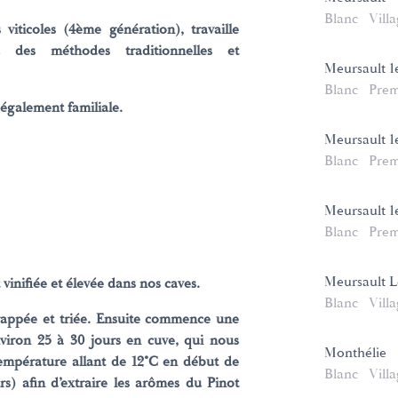
Blanc
Vill
viticoles (4ème génération), travaille
 des méthodes traditionnelles et
Meursault 1
Blanc
Prem
également familiale.
Meursault 1
Blanc
Prem
Meursault 1e
Blanc
Prem
Meursault L
vinifiée et élevée dans nos caves.
Blanc
Vill
appée et triée. Ensuite commence une
nviron 25 à 30 jours en cuve, qui nous
Monthélie
empérature allant de 12°C en début de
Blanc
Vill
s) afin d’extraire les arômes du Pinot