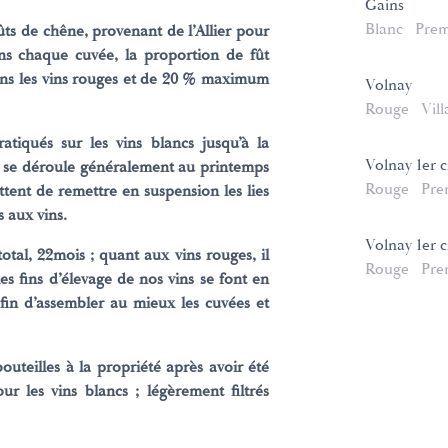
Gains
Blanc
Prem
ûts de chêne, provenant de l’Allier pour
ans chaque cuvée, la proportion de fût
s les vins rouges et de 20 % maximum
Volnay
Rouge
Vill
tiqués sur les vins blancs jusqu’à la
Volnay 1er 
i se déroule généralement au printemps
Rouge
Pre
tent de remettre en suspension les lies
 aux vins.
Volnay 1er 
otal, 22mois ; quant aux vins rouges, il
Rouge
Pre
es fins d’élevage de nos vins se font en
in d’assembler au mieux les cuvées et
outeilles à la propriété après avoir été
our les vins blancs ; légèrement filtrés