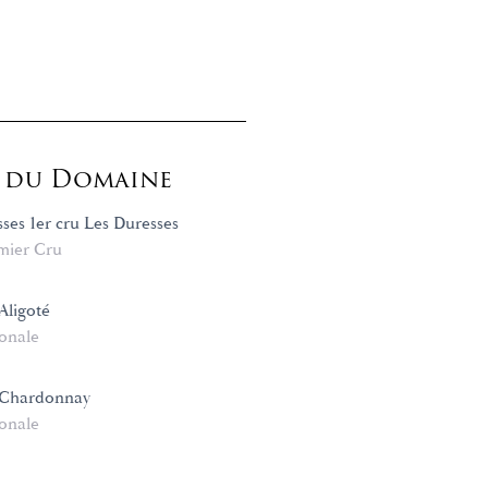
s du Domaine
ses 1er cru Les Duresses
mier Cru
Aligoté
onale
Chardonnay
onale