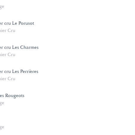
age
er cru Le Porusot
ier Cru
er cru Les Charmes
ier Cru
r cru Les Perrières
ier Cru
es Rougeots
age
age