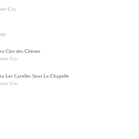
ier Cru
age
cru Clos des Chênes
mier Cru
cru Les Carelles Sous La Chapelle
mier Cru