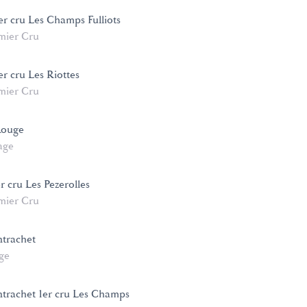
er cru Les Champs Fulliots
mier Cru
r cru Les Riottes
mier Cru
Rouge
age
 cru Les Pezerolles
mier Cru
trachet
age
trachet 1er cru Les Champs