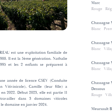
Marc
Rouge
Rég
Chassagne M
Blanc
Prem
Chassagne M
Blanc
Vill
AU est une exploitation familiale de
988. Il est la 5ème génération. Nathalie
Chassagne M
995 et les 2 enfants se préparent à
Blanc
Vill
une année de licence CSEV (Conduite
Chassagne M
n Vitivinicole), Camille (leur fille) a
Dessous
 en 2022. Début 2023, elle est partie 11
Rouge
Vill
ravailler dans 3 domaines viticoles
r le domaine en janvier 2024.
Meursault B