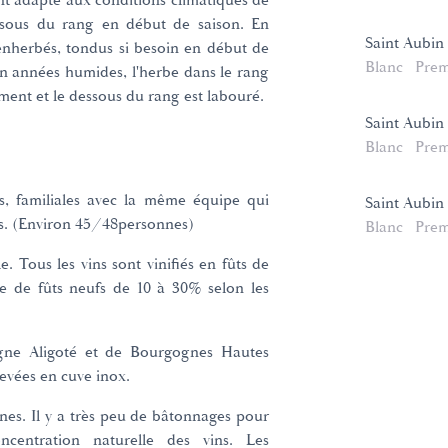
ent adapté aux conditions climatiques de
essous du rang en début de saison. En
Saint Aubin
enherbés, tondus si besoin en début de
Blanc
Prem
En années humides, l'herbe dans le rang
ement et le dessous du rang est labouré.
Saint Aubin
Blanc
Prem
, familiales avec la même équipe qui
Saint Aubin 
ns. (Environ 45/48personnes)
Blanc
Prem
le. Tous les vins sont vinifiés en fûts de
ge de fûts neufs de 10 à 30% selon les
gne Aligoté et de Bourgognes Hautes
evées en cuve inox.
gènes. Il y a très peu de bâtonnages pour
entration naturelle des vins. Les