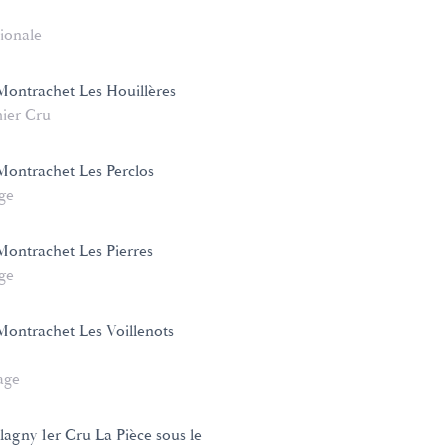
ionale
ontrachet Les Houillères
ier Cru
ontrachet Les Perclos
age
ontrachet Les Pierres
age
ontrachet Les Voillenots
age
lagny 1er Cru La Pièce sous le