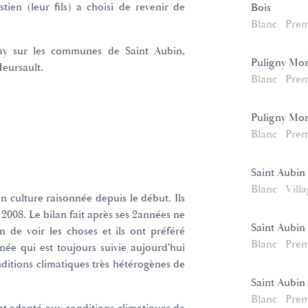
ien (leur fils) a choisi de revenir de
Bois
Blanc
Prem
ay sur les communes de Saint Aubin,
Puligny Mon
eursault.
Blanc
Prem
Puligny Mon
Blanc
Prem
Saint Aubin
Blanc
Vill
n culture raisonnée depuis le début. Ils
 2008. Le bilan fait après ses 2années ne
Saint Aubin
n de voir les choses et ils ont préféré
Blanc
Prem
nnée qui est toujours suivie aujourd'hui
nditions climatiques très hétérogènes de
Saint Aubin
Blanc
Prem