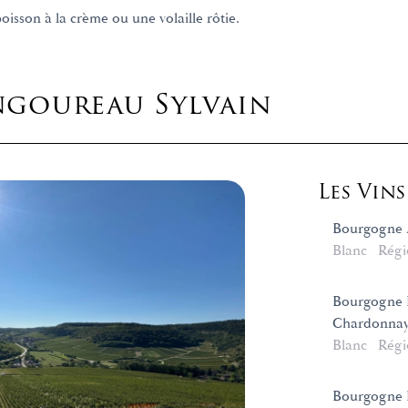
isson à la crème ou une volaille rôtie.
goureau Sylvain
Les Vin
Bourgogne 
Blanc
Régi
Bourgogne 
Chardonna
Blanc
Régi
Bourgogne 