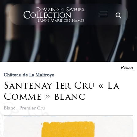
La
Retour
Château de La Maltroye
Santenay 1er Cru « La
Comme » blanc
Blanc - Premier Cru