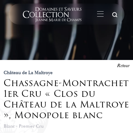
La
Retour
Château de La Maltroye
Chassagne-Montrachet
1er Cru « Clos du
Château de la Maltroye
», Monopole blanc
Blanc - Premier Cru