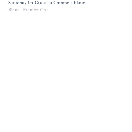
Santenay 1er Cru « La Comme » blanc
Blanc
Premier Cru
Domaines et Saveurs Collection
165, route de Dijon 21200 Beaune
+33 3 80 22 58 16
contact@ds-collection.com
Mentions légales
Création Vinium