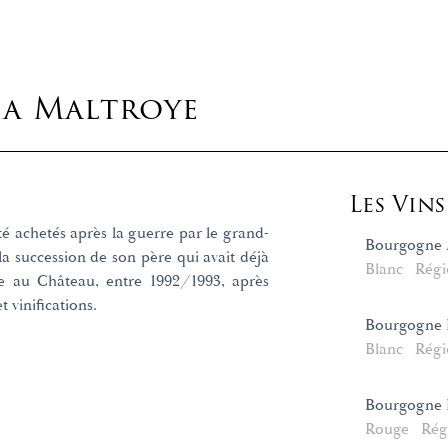
La Maltroye
Les Vin
té achetés après la guerre par le grand-
Bourgogne 
la succession de son père qui avait déjà
Blanc
Régi
au Château, entre 1992/1993, après
t vinifications.
Bourgogne 
Blanc
Régi
Bourgogne 
Rouge
Rég