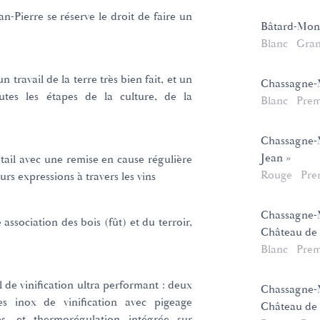
n-Pierre se réserve le droit de faire un
Bâtard-Mon
Blanc
Gran
n travail de la terre très bien fait, et un
Chassagne-
utes les étapes de la culture, de la
Blanc
Prem
Chassagne-M
Jean »
étail avec une remise en cause régulière
Rouge
Pre
eurs expressions à travers les vins
Chassagne-M
 association des bois (fût) et du terroir,
Château de 
Blanc
Prem
l de vinification ultra performant : deux
Chassagne-M
es inox de vinification avec pigeage
Château de 
s, et thermorégulation intégrée sur