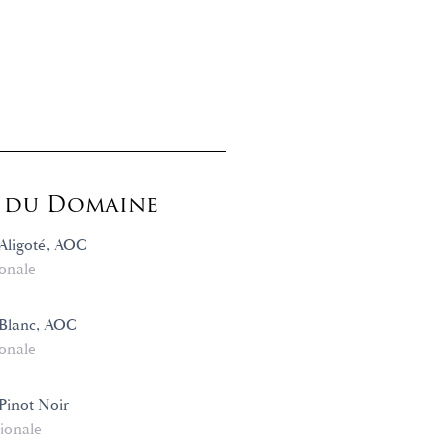
s du Domaine
Aligoté, AOC
onale
Blanc, AOC
onale
Pinot Noir
ionale