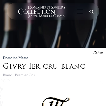
La
Retour
Domaine Masse
Givry 1er cru blanc
Blanc - Premier Cru