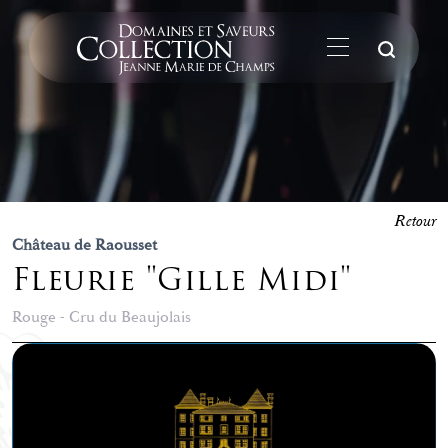
La
Retour
Château de Raousset
Fleurie "Gille Midi"
Rouge - Cru du Beaujolais