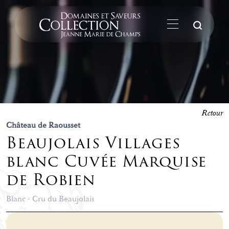
La
Retour
Château de Raousset
Beaujolais Villages
blanc Cuvée Marquise
de Robien
Blanc - Cru du Beaujolais