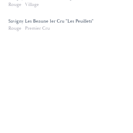
Rouge
Village
Savigny Les Beaune 1er Cru "Les Peuillets"
Rouge
Premier Cru
Domaines et Saveurs Collection
165, route de Dijon 21200 Beaune
+33 3 80 22 58 16
contact@ds-collection.com