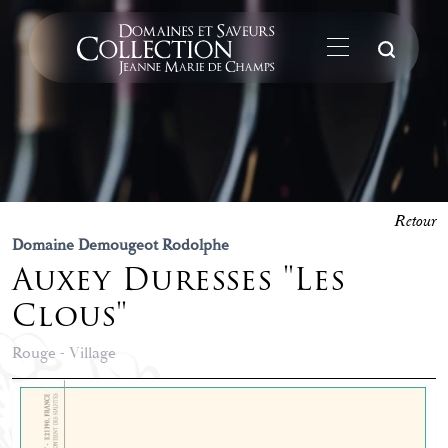
La
Retour
Domaine Demougeot Rodolphe
Auxey Duresses "Les
Clous"
Rouge - Village