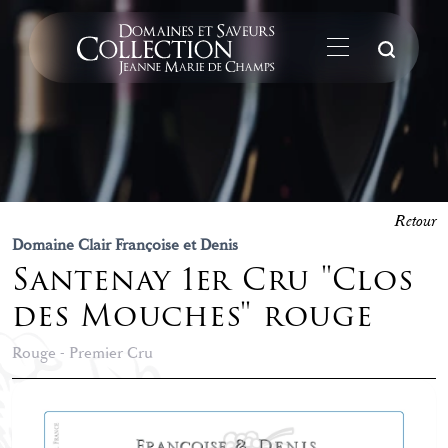
La
Retour
Domaine Clair Françoise et Denis
Santenay 1er Cru "Clos
des Mouches" rouge
Rouge - Premier Cru