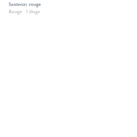
Santenay rouge
Rouge
Village
Domaines et Saveurs Collection
165, route de Dijon 21200 Beaune
+33 3 80 22 58 16
contact@ds-collection.com
Mentions légales
Création Vinium