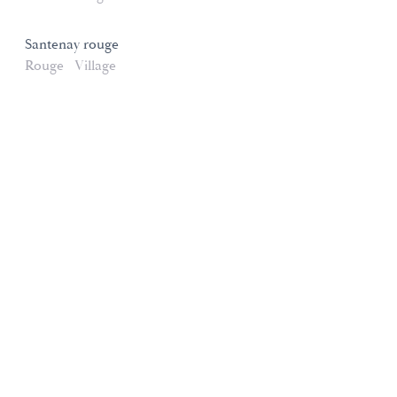
Santenay rouge
Rouge
Village
Domaines et Saveurs Collection
165, route de Dijon 21200 Beaune
+33 3 80 22 58 16
contact@ds-collection.com