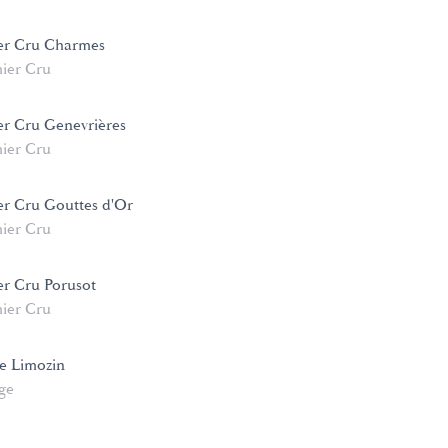
er Cru Charmes
ier Cru
er Cru Genevrières
ier Cru
er Cru Gouttes d'Or
ier Cru
er Cru Porusot
ier Cru
e Limozin
age