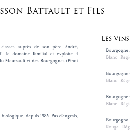
son Battault et Fils
Les Vin
s classes auprès de son père André,
Bourgogne 
991 le domaine familial et exploite 4
Blanc
Régi
 du Meursault et des Bourgognes (Pinot
Bourgogne 
Blanc
Régi
Bourgogne 
Blanc
Régi
 biologique, depuis 1985. Pas d'engrais,
Bourgogne 
Rouge
Rég