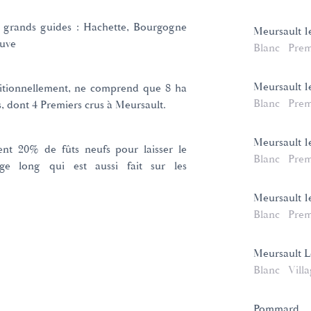
es grands guides : Hachette, Bourgogne
Meursault 1
auve
Blanc
Prem
Meursault 1
aditionnellement, ne comprend que 8 ha
Blanc
Prem
s, dont 4 Premiers crus à Meursault.
Meursault 1
ent 20% de fûts neufs pour laisser le
Blanc
Prem
age long qui est aussi fait sur les
Meursault 1
Blanc
Prem
Meursault L
Blanc
Vill
Pommard