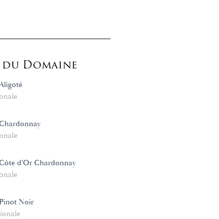
s du Domaine
Aligoté
onale
Chardonnay
onale
Côte d'Or Chardonnay
onale
Pinot Noir
ionale